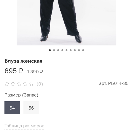
Блуза женская
695 ₽
1 390 ₽
арт.
РБ014-35
(0)
Размер (Запас)
54
56
Таблица размеров