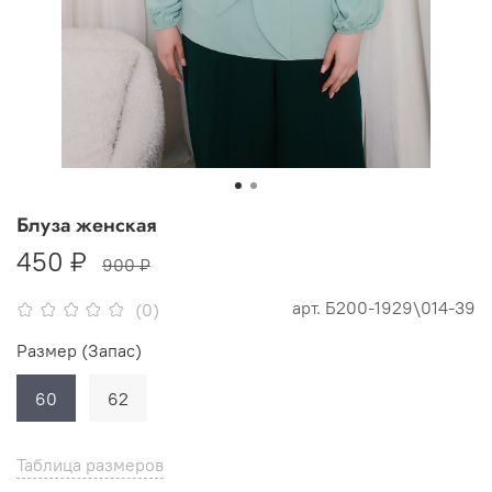
Блуза женская
450 ₽
900 ₽
арт.
Б200-1929\014-39
(0)
Размер (Запас)
60
62
Таблица размеров