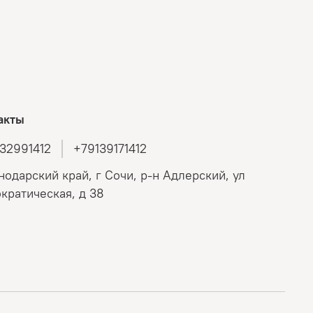
акты
32991412
+79139171412
нодарский край, г Сочи, р-н Адлерский, ул
кратическая, д 38