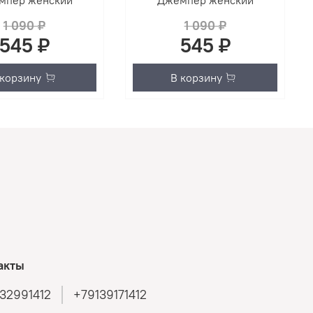
мпер женский
Джемпер женский
1 090 ₽
1 090 ₽
545 ₽
545 ₽
 корзину
В корзину
акты
32991412
+79139171412