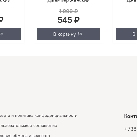
ский
Джемпер женский
Дже
1 090 ₽
₽
545 ₽
В корзину
В
ерта и политика конфиденциальности
Конт
льзовательское соглашение
+738
ловия обмена и возврата