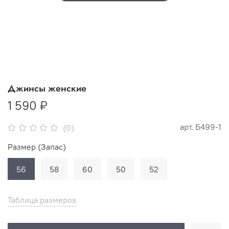
Джинсы женские
1 590 ₽
арт.
Б499-1
(0)
Размер (Запас)
56
58
60
50
52
Таблица размеров