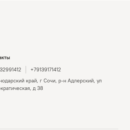
акты
32991412
+79139171412
нодарский край, г Сочи, р-н Адлерский, ул
кратическая, д 38